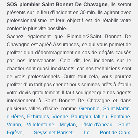
SOS plombier Saint Bonnet De Chavagne
, ils seront
présents sur le lieu d’incident en 30 min. Ils agiront avec
professionnalisme et leur objectif est de rétablir votre
confort le plus vite possible.
Sachez également que Plombier2Saint Bonnet De
Chavagne est agréé Assurances, ce qui vous permet de
profiter d’un dédommagement en cas de dégâts causés
par nos intervenants. Cela dit, les incidents sur le
chantier sont quasi inexistants, car nos techniciens sont
de vrais professionnels. Outre tout cela, vous pourrez
profiter d’un tarif pas cher et nous sommes prêts à établir
votre devis gratuitement. Il faut souligner que nos agents
interviennent à Saint Bonnet De Chavagne et dans
plusieurs villes d’Isère comme
Grenoble
,
Saint-Martin-
d'Hères
,
Échirolles
,
Vienne
,
Bourgoin-Jallieu
,
Fontaine
,
Voiron
,
Villefontaine
,
Meylan
,
L'Isle-d'Abeau
,
Saint-
Égrève
,
Seyssinet-Pariset
,
Le Pont-de-Claix
,