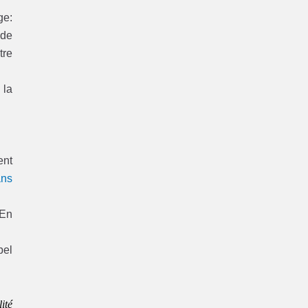
ge:
 de
tre
 la
ent
ans
 En
pel
ité