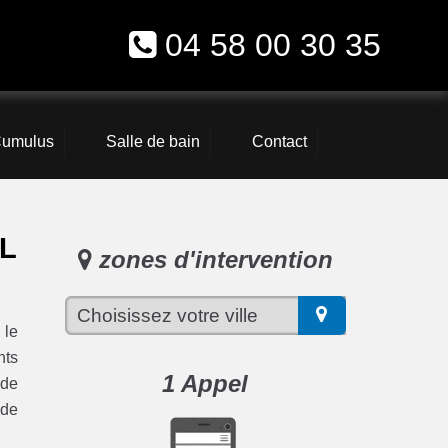
04 58 00 30 35
umulus
Salle de bain
Contact
L
zones d'intervention
 le
nts
1 Appel
 de
 de