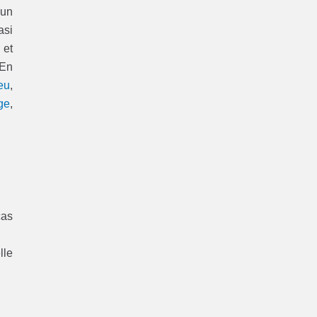
’un
asi
 et
 En
eu
,
ge
,
cas
lle