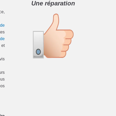
Une réparation
ce,
 de
tes
 de
 et
vis
urs
ous
nos
dre