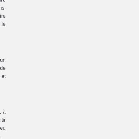
ns.
ire
 le
’un
 de
 et
, à
tir
ieu
.