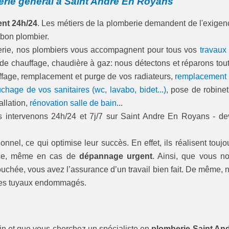
erie général à Saint Andre En Royans
nt 24h/24
. Les métiers de la plomberie demandent de l'exigen
 bon plombier.
berie, nos plombiers vous accompagnent pour tous vos
travaux
 de chauffage, chaudière à gaz: nous détectons et réparons tou
hauffage, remplacement et purge de vos radiateurs,
remplacement
chage de vos sanitaires (wc, lavabo, bidet...)
, pose de robinet
allation,
rénovation salle de bain
...
intervenons 24h/24 et 7j/7 sur Saint Andre En Royans - de
onnel, ce qui optimise leur succès. En effet, ils réalisent toujo
t ce, même en cas de
dépannage urgent
. Ainsi, que vous n
ouchée, vous avez l’assurance d’un travail bien fait. De même, 
u les tuyaux endommagés.
in et que vous cherchez un spécialiste en
plomberie Saint An