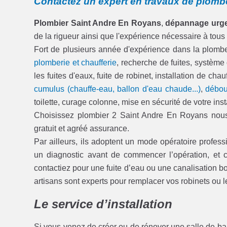
Contactez un expert en travaux de plomb
Plombier Saint Andre En Royans
,
dépannage urge
de la rigueur ainsi que l'expérience nécessaire à tous
Fort de plusieurs année d'expérience dans la plom
plomberie et chaufferie
, recherche de fuites, système
les fuites d'eaux, fuite de robinet, installation de c
cumulus (chauffe-eau, ballon d'eau chaude...)
,
débou
toilette, curage colonne, mise en sécurité de votre inst
Choisissez plombier 2 Saint Andre En Royans nous 
gratuit et agréé assurance.
Par ailleurs, ils adoptent un mode opératoire professi
un diagnostic avant de commencer l’opération, e
contactiez pour une fuite d’eau ou une canalisation b
artisans sont experts pour remplacer vos robinets o
Le service d’installation
Si vous venez de créer ou de rénover une salle de ba