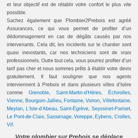
et leur objectif est de rétablir votre confort le plus vite
possible.
Sachez également que Plombier2Prebois est agréé
Assurances, ce qui vous permet de profiter d’un
dédommagement en cas de dégâts causés par nos
intervenants. Cela dit, les incidents sur le chantier sont
quasi inexistants, car nos techniciens sont de vrais
professionnels. Outre tout cela, vous pourrez profiter d’un
tarif pas cher et nous sommes prêts à établir votre devis
gratuitement. Il faut souligner que nos agents
interviennent à Prebois et dans plusieurs villes d’Isère
comme
Grenoble
,
Saint-Martin-d'Hères
,
Échirolles
,
Vienne
,
Bourgoin-Jallieu
,
Fontaine
,
Voiron
,
Villefontaine
,
Meylan
,
L'Isle-d'Abeau
,
Saint-Égrève
,
Seyssinet-Pariset
,
Le Pont-de-Claix
,
Sassenage
,
Voreppe
,
Eybens
,
Crolles
,
Vif
.
Votre plombier sur Prebois se déplace