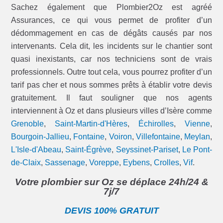
Sachez également que Plombier2Oz est agréé
Assurances, ce qui vous permet de profiter d’un
dédommagement en cas de dégâts causés par nos
intervenants. Cela dit, les incidents sur le chantier sont
quasi inexistants, car nos techniciens sont de vrais
professionnels. Outre tout cela, vous pourrez profiter d’un
tarif pas cher et nous sommes prêts à établir votre devis
gratuitement. Il faut souligner que nos agents
interviennent à Oz et dans plusieurs villes d’Isère comme
Grenoble
,
Saint-Martin-d'Hères
,
Échirolles
,
Vienne
,
Bourgoin-Jallieu
,
Fontaine
,
Voiron
,
Villefontaine
,
Meylan
,
L'Isle-d'Abeau
,
Saint-Égrève
,
Seyssinet-Pariset
,
Le Pont-
de-Claix
,
Sassenage
,
Voreppe
,
Eybens
,
Crolles
,
Vif
.
Votre plombier sur Oz se déplace 24h/24 &
7j/7
DEVIS 100% GRATUIT