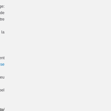
ge:
 de
tre
 la
ent
ise
ieu
pel
ité