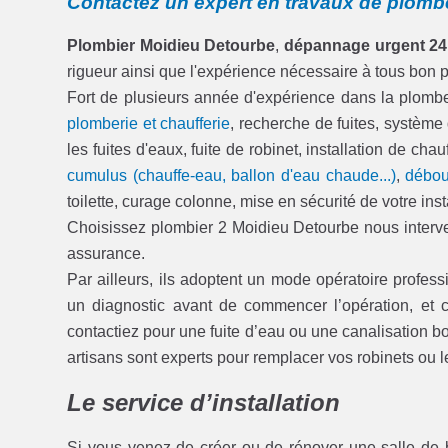
Contactez un expert en travaux de plomb
Plombier Moidieu Detourbe
,
dépannage urgent 24
rigueur ainsi que l'expérience nécessaire à tous bon 
Fort de plusieurs année d'expérience dans la plom
plomberie et chaufferie
, recherche de fuites, système
les fuites d'eaux, fuite de robinet, installation de c
cumulus (chauffe-eau, ballon d'eau chaude...)
,
débou
toilette, curage colonne, mise en sécurité de votre inst
Choisissez plombier 2 Moidieu Detourbe nous interven
assurance.
Par ailleurs, ils adoptent un mode opératoire professi
un diagnostic avant de commencer l’opération, e
contactiez pour une fuite d’eau ou une canalisation b
artisans sont experts pour remplacer vos robinets o
Le service d’installation
Si vous venez de créer ou de rénover une salle de 