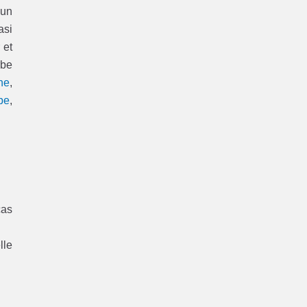
’un
asi
 et
rbe
ne
,
pe
,
cas
lle