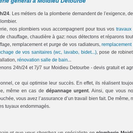
erie général à Moidieu Detourbe
h/24
. Les métiers de la plomberie demandent de l'exigence, de
plombier.
berie, nos plombiers vous accompagnent pour tous vos
travaux
 de chauffage, chaudière à gaz: nous détectons et réparons tou
hauffage, remplacement et purge de vos radiateurs,
remplacement
chage de vos sanitaires (wc, lavabo, bidet...)
, pose de robinet
allation,
rénovation salle de bain
...
ons 24h/24 et 7j/7 sur Moidieu Detourbe - devis gratuit et ag
onnel, ce qui optimise leur succès. En effet, ils réalisent toujo
t ce, même en cas de
dépannage urgent
. Ainsi, que vous n
ouchée, vous avez l’assurance d’un travail bien fait. De même, 
u les tuyaux endommagés.
bain et que vous cherchez un spécialiste en
plomberie Moid