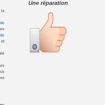
Une réparation
 la
 de
tes
 de
 et
réé
urs
ous
nos
ieu