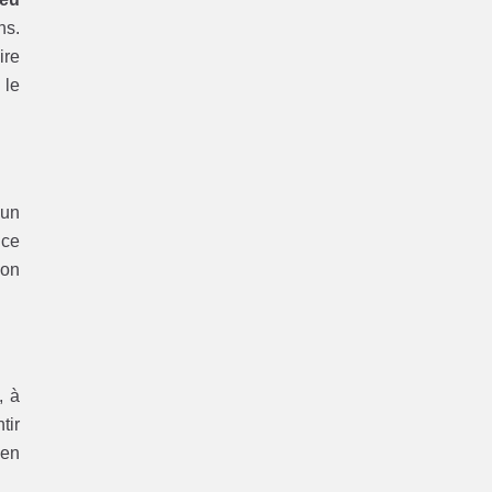
ns.
ire
 le
’un
nce
bon
, à
tir
 en