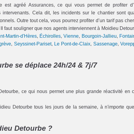
 est agréé Assurances, ce qui vous permet de profiter d
ervenants. Cela dit, les incidents sur le chantier sont qu
onnels. Outre tout cela, vous pourrez profiter d’un tarif pas cher
 Il faut souligner que nos agents interviennent à Moidieu Detou
nt-Martin-d'Hères
,
Échirolles
,
Vienne
,
Bourgoin-Jallieu
,
Fontai
grève
,
Seyssinet-Pariset
,
Le Pont-de-Claix
,
Sassenage
,
Vorep
rbe se déplace 24h/24 & 7j/7
Detourbe, ce qui nous permet une plus grande réactivité en 
idieu Detourbe tous les jours de la semaine, à n'importe que
dieu Detourbe ?