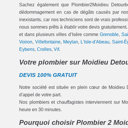
Sachez également que Plombier2Moidieu Detourbe
dédommagement en cas de dégâts causés par nos int
inexistants, car nos techniciens sont de vrais professi
nous sommes prêts à établir votre devis gratuitement.
et dans plusieurs villes d’Isère comme
Grenoble
,
Sai
Voiron
,
Villefontaine
,
Meylan
,
L'Isle-d'Abeau
,
Saint-É
Eybens
,
Crolles
,
Vif
.
Votre plombier sur Moidieu Detou
DEVIS 100% GRATUIT
Notre société est située en plein cœur de Moidieu 
d'appel de votre part.
Nos plombiers et chauffagistes interviennent sur Mo
heure en 30 minutes.
Pourquoi choisir Plombier 2 Moi