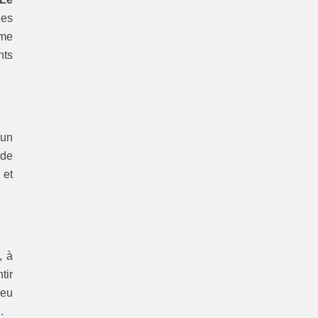
les
ème
nts
’un
 de
 et
, à
tir
ieu
.