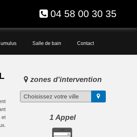
04 58 00 30 35
umulus
Salle de bain
Contact
L
zones d'intervention
ent
ant
1 Appel
 et
ux.