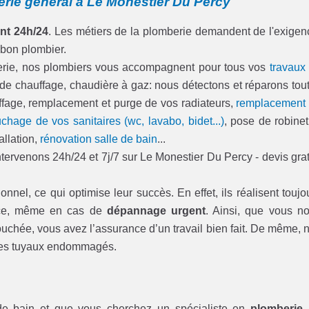
erie général à Le Monestier Du Percy
nt 24h/24
. Les métiers de la plomberie demandent de l'exigen
 bon plombier.
berie, nos plombiers vous accompagnent pour tous vos
travaux
 de chauffage, chaudière à gaz: nous détectons et réparons tou
hauffage, remplacement et purge de vos radiateurs,
remplacement
chage de vos sanitaires (wc, lavabo, bidet...)
, pose de robinet
allation,
rénovation salle de bain
...
ervenons 24h/24 et 7j/7 sur Le Monestier Du Percy - devis grat
onnel, ce qui optimise leur succès. En effet, ils réalisent toujo
t ce, même en cas de
dépannage urgent
. Ainsi, que vous n
ouchée, vous avez l’assurance d’un travail bien fait. De même, 
u les tuyaux endommagés.
de bain et que vous cherchez un spécialiste en
plomberie