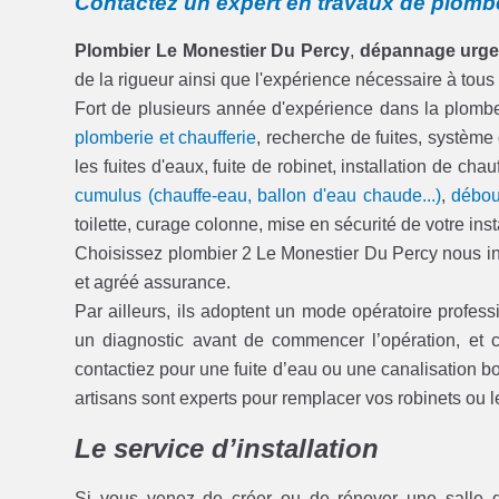
Contactez un expert en travaux de plomb
Plombier Le Monestier Du Percy
,
dépannage urge
de la rigueur ainsi que l'expérience nécessaire à tous
Fort de plusieurs année d'expérience dans la plom
plomberie et chaufferie
, recherche de fuites, système
les fuites d'eaux, fuite de robinet, installation de c
cumulus (chauffe-eau, ballon d'eau chaude...)
,
débou
toilette, curage colonne, mise en sécurité de votre inst
Choisissez plombier 2 Le Monestier Du Percy nous int
et agréé assurance.
Par ailleurs, ils adoptent un mode opératoire professi
un diagnostic avant de commencer l’opération, e
contactiez pour une fuite d’eau ou une canalisation b
artisans sont experts pour remplacer vos robinets o
Le service d’installation
Si vous venez de créer ou de rénover une salle 