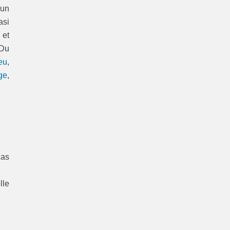
’un
asi
 et
 Du
eu
,
ge
,
cas
lle