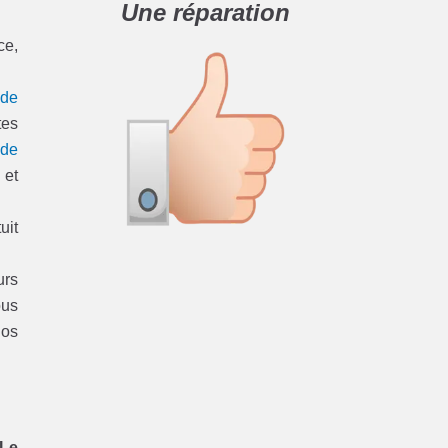
Une réparation
ce,
 de
tes
 de
 et
uit
urs
ous
nos
 Le