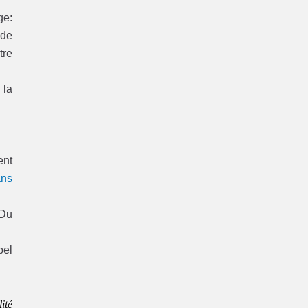
ge:
 de
tre
 la
ent
ans
 Du
pel
ité