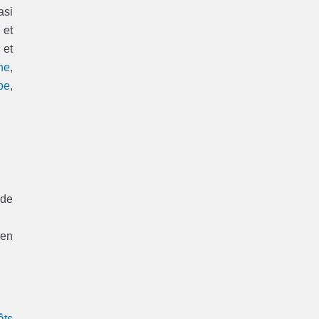
asi
 et
 et
ne
,
pe
,
 de
 en
âts