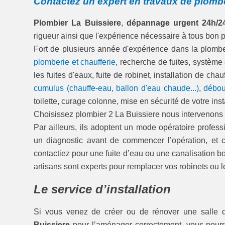
Contactez un expert en travaux de plombe
Plombier La Buissiere
,
dépannage urgent 24h/2
rigueur ainsi que l'expérience nécessaire à tous bon 
Fort de plusieurs année d'expérience dans la plom
plomberie et chaufferie
, recherche de fuites, système
les fuites d'eaux, fuite de robinet, installation de c
cumulus (chauffe-eau, ballon d'eau chaude...)
,
débou
toilette, curage colonne, mise en sécurité de votre inst
Choisissez plombier 2 La Buissiere nous intervenons 24
Par ailleurs, ils adoptent un mode opératoire professi
un diagnostic avant de commencer l’opération, e
contactiez pour une fuite d’eau ou une canalisation b
artisans sont experts pour remplacer vos robinets o
Le service d’installation
Si vous venez de créer ou de rénover une salle 
Buissiere
pour l’aménager correctement, vous pourr