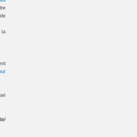
tre
 de
 la
ent
our
pel
ité