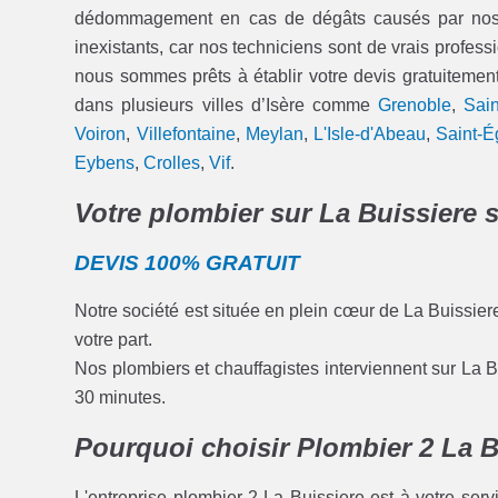
dédommagement en cas de dégâts causés par nos int
inexistants, car nos techniciens sont de vrais professi
nous sommes prêts à établir votre devis gratuitement.
dans plusieurs villes d’Isère comme
Grenoble
,
Sain
Voiron
,
Villefontaine
,
Meylan
,
L'Isle-d'Abeau
,
Saint-É
Eybens
,
Crolles
,
Vif
.
Votre plombier sur La Buissiere s
DEVIS 100% GRATUIT
Notre société est située en plein cœur de La Buissier
votre part.
Nos plombiers et chauffagistes interviennent sur La B
30 minutes.
Pourquoi choisir Plombier 2 La B
L'entreprise plombier 2 La Buissiere est à votre ser