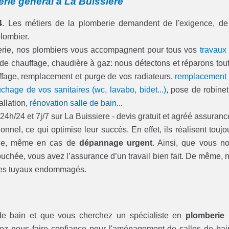
rie général à La Buissiere
4
. Les métiers de la plomberie demandent de l'exigence, de
plombier.
berie, nos plombiers vous accompagnent pour tous vos
travaux
 de chauffage, chaudière à gaz: nous détectons et réparons tou
hauffage, remplacement et purge de vos radiateurs,
remplacement
chage de vos sanitaires (wc, lavabo, bidet...)
, pose de robinet
allation,
rénovation salle de bain
...
h/24 et 7j/7 sur La Buissiere - devis gratuit et agréé assuranc
onnel, ce qui optimise leur succès. En effet, ils réalisent toujo
t ce, même en cas de
dépannage urgent
. Ainsi, que vous n
ouchée, vous avez l’assurance d’un travail bien fait. De même, 
u les tuyaux endommagés.
de bain et que vous cherchez un spécialiste en
plomberie
ez nous faire confiance pour l'aménagement de salles de bai