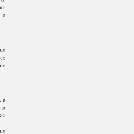
ire
 le
’un
nce
bon
, à
tir
 30
’un