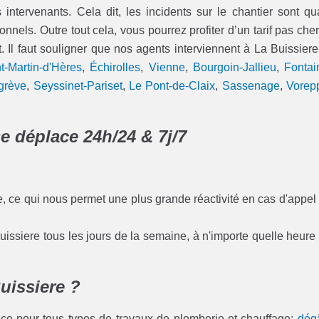
ervenants. Cela dit, les incidents sur le chantier sont qu
onnels. Outre tout cela, vous pourrez profiter d’un tarif pas cher
 Il faut souligner que nos agents interviennent à La Buissiere
t-Martin-d'Hères
,
Échirolles
,
Vienne
,
Bourgoin-Jallieu
,
Fontai
grève
,
Seyssinet-Pariset
,
Le Pont-de-Claix
,
Sassenage
,
Vorep
e déplace 24h/24 & 7j/7
e, ce qui nous permet une plus grande réactivité en cas d'appel
uissiere tous les jours de la semaine, à n'importe quelle heure
uissiere ?
vice pour tous types de travaux de plomberie et chauffage:
dég