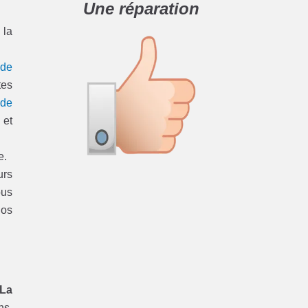
Une réparation
 la
 de
tes
 de
 et
e.
urs
ous
nos
 La
ns.