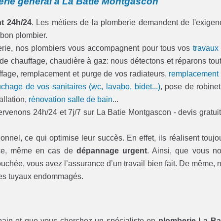
erie général à La Batie Montgascon
t 24h/24
. Les métiers de la plomberie demandent de l'exigen
 bon plombier.
berie, nos plombiers vous accompagnent pour tous vos
travaux
 de chauffage, chaudière à gaz: nous détectons et réparons tou
hauffage, remplacement et purge de vos radiateurs,
remplacement
chage de vos sanitaires (wc, lavabo, bidet...)
, pose de robinet
allation,
rénovation salle de bain
...
venons 24h/24 et 7j/7 sur La Batie Montgascon - devis gratuit
onnel, ce qui optimise leur succès. En effet, ils réalisent toujo
t ce, même en cas de
dépannage urgent
. Ainsi, que vous n
ouchée, vous avez l’assurance d’un travail bien fait. De même, 
u les tuyaux endommagés.
bain et que vous cherchez un spécialiste en
plomberie La Ba