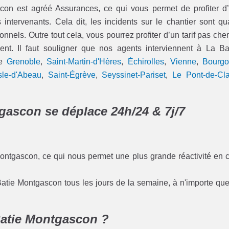
n est agréé Assurances, ce qui vous permet de profiter d
ervenants. Cela dit, les incidents sur le chantier sont qu
onnels. Outre tout cela, vous pourrez profiter d’un tarif pas cher
ent. Il faut souligner que nos agents interviennent à La Ba
me
Grenoble
,
Saint-Martin-d'Hères
,
Échirolles
,
Vienne
,
Bourgo
Isle-d'Abeau
,
Saint-Égrève
,
Seyssinet-Pariset
,
Le Pont-de-Cla
gascon se déplace 24h/24 & 7j/7
Montgascon, ce qui nous permet une plus grande réactivité en 
Batie Montgascon tous les jours de la semaine, à n'importe que
Batie Montgascon ?