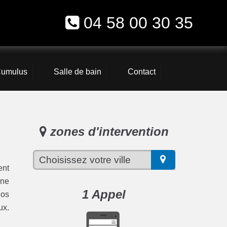
04 58 00 30 35
umulus
Salle de bain
Contact
zones d'intervention
ent
une
1 Appel
nos
ux.