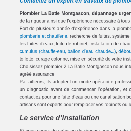
Contactez un expert en travaux de plomb
Plombier La Batie Montgascon
,
dépannage urgen
de la rigueur ainsi que l'expérience nécessaire à tous
Fort de plusieurs année d'expérience dans la plom
plomberie et chaufferie
, recherche de fuites, système
les fuites d'eaux, fuite de robinet, installation de c
cumulus (chauffe-eau, ballon d'eau chaude...)
,
débou
toilette, curage colonne, mise en sécurité de votre inst
Choisissez plombier 2 La Batie Montgascon nous inter
agréé assurance.
Par ailleurs, ils adoptent un mode opératoire professi
un diagnostic avant de commencer l’opération, e
contactiez pour une fuite d’eau ou une canalisation b
artisans sont experts pour remplacer vos robinets o
Le service d’installation
Si vous venez de créer ou de rénover une salle de 