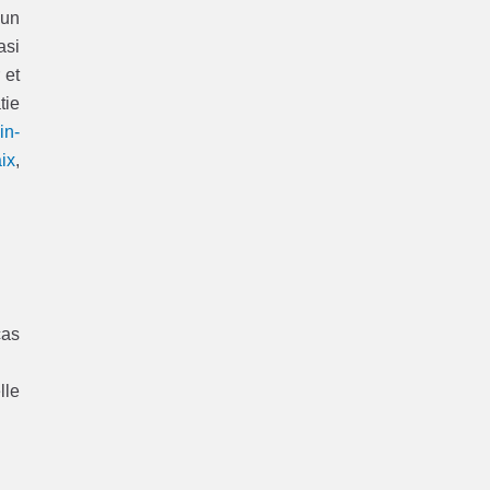
’un
asi
 et
tie
in-
ix
,
cas
lle