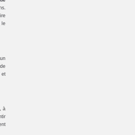
ns.
ire
 le
’un
 de
 et
, à
tir
ent