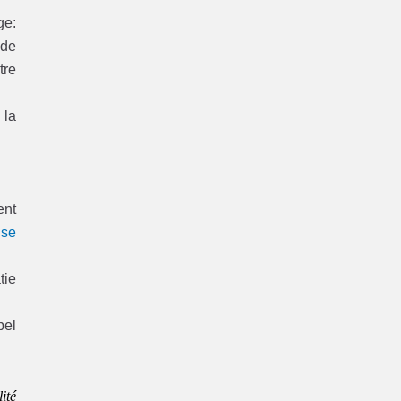
ge:
 de
tre
 la
ent
ise
tie
pel
ité