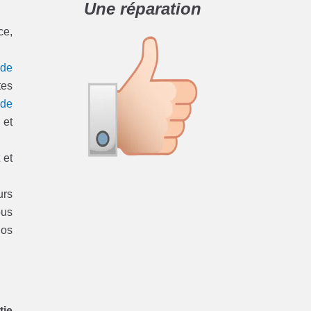
Une réparation
ce,
 de
tes
 de
 et
 et
urs
ous
nos
tie