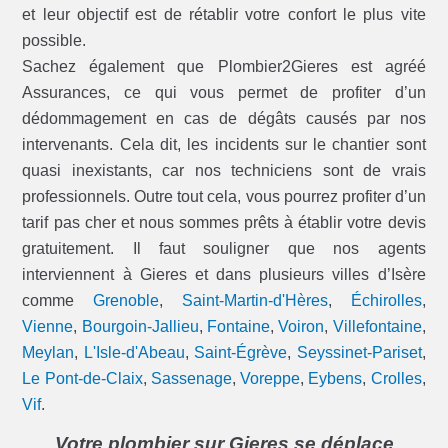
et leur objectif est de rétablir votre confort le plus vite
possible.
Sachez également que Plombier2Gieres est agréé
Assurances, ce qui vous permet de profiter d’un
dédommagement en cas de dégâts causés par nos
intervenants. Cela dit, les incidents sur le chantier sont
quasi inexistants, car nos techniciens sont de vrais
professionnels. Outre tout cela, vous pourrez profiter d’un
tarif pas cher et nous sommes prêts à établir votre devis
gratuitement. Il faut souligner que nos agents
interviennent à Gieres et dans plusieurs villes d’Isère
comme
Grenoble
,
Saint-Martin-d'Hères
,
Échirolles
,
Vienne
,
Bourgoin-Jallieu
,
Fontaine
,
Voiron
,
Villefontaine
,
Meylan
,
L'Isle-d'Abeau
,
Saint-Égrève
,
Seyssinet-Pariset
,
Le Pont-de-Claix
,
Sassenage
,
Voreppe
,
Eybens
,
Crolles
,
Vif
.
Votre plombier sur Gieres se déplace