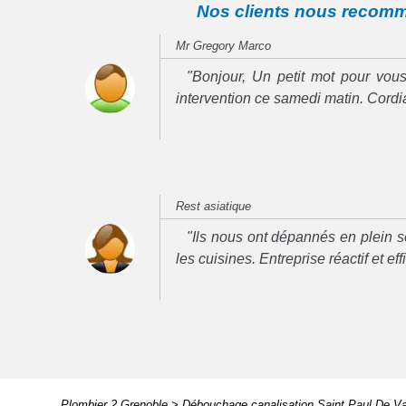
Nos clients nous recom
Mr Gregory Marco
"Bonjour, Un petit mot pour vous
intervention ce samedi matin. Cord
Rest asiatique
"Ils nous ont dépannés en plein se
les cuisines. Entreprise réactif et ef
Plombier 2 Grenoble
>
Débouchage canalisation Saint Paul De V