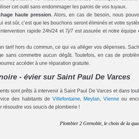
tiliser cet outil sans endommager les parois de vos tuyaux.
hage haute pression
. Alors, en cas de besoin, nous pouv
ui est sûr, c’est que les bouchons seront éliminés et votre syst
ntervention rapide 24h/24 et 7j/7 est assurée et notre équipe 
un tarif hors du commun, ce qui va alléger vos dépenses. Sac
age sans commettre aucun dégât. Toutefois, en cas de problè
rrez accéder à une réparation gratuite.
oire - évier sur Saint Paul De Varces
ents sont prêts à intervenir à Saint Paul De Varces et dans tout
ervice des habitants de
Villefontaine
,
Meylan
,
Vienne
ou enco
ur résoudre vos soucis de plomberie !
Plombier 2 Grenoble, le choix de la qual