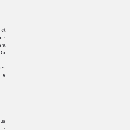
 et
 de
ent
 De
les
 le
ous
 le