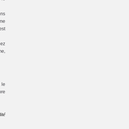
ons
ème
est
hez
me,
 le
re
ité