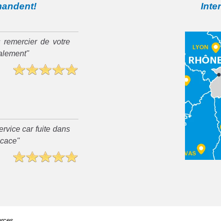
mandent!
Inte
 remercier de votre
ialement"
rvice car fuite dans
ficace"
arces