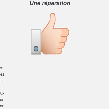
Une réparation
ent
sez
ns.
aux
ion
ion