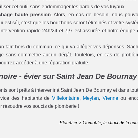
tiliser cet outil sans endommager les parois de vos tuyaux.
hage haute pression
. Alors, en cas de besoin, nous pouv
ui est sûr, c’est que les bouchons seront éliminés et votre syst
ntervention rapide 24h/24 et 7j/7 est assurée et notre équipe 
un tarif hors du commun, ce qui va alléger vos dépenses. Sac
age sans commettre aucun dégât. Toutefois, en cas de problè
rrez accéder à une réparation gratuite.
noire - évier sur Saint Jean De Bournay
ents sont prêts à intervenir à Saint Jean De Bournay et dans tout
ervice des habitants de
Villefontaine
,
Meylan
,
Vienne
ou enco
ur résoudre vos soucis de plomberie !
Plombier 2 Grenoble, le choix de la qual