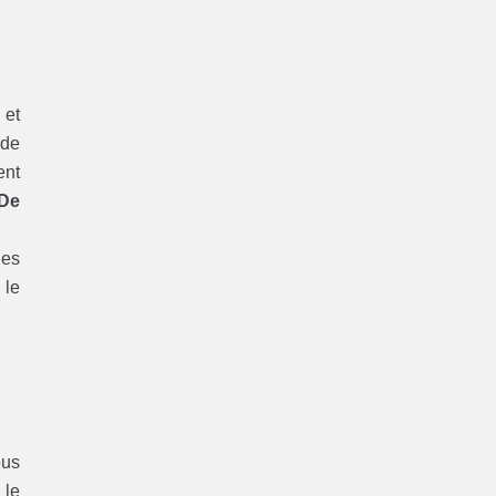
 et
 de
ent
 De
les
 le
ous
 le