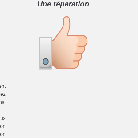
Une réparation
ent
sez
ns.
aux
ion
ion