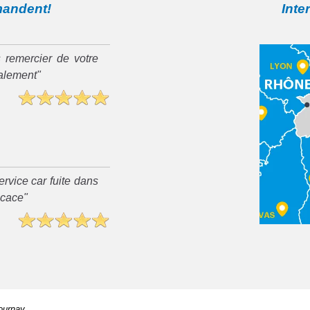
mandent!
Inte
 remercier de votre
ialement"
rvice car fuite dans
ficace"
ournay