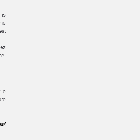
ons
ème
est
hez
me,
 le
re
ité