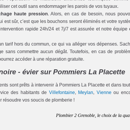
tiliser cet outil sans endommager les parois de vos tuyaux.
hage haute pression
. Alors, en cas de besoin, nous pouv
ui est sûr, c’est que les bouchons seront éliminés et votre syst
ntervention rapide 24h/24 et 7j/7 est assurée et notre équipe 
un tarif hors du commun, ce qui va alléger vos dépenses. Sac
age sans commettre aucun dégât. Toutefois, en cas de problè
rrez accéder à une réparation gratuite.
noire - évier sur Pommiers La Placette
ents sont prêts à intervenir à Pommiers La Placette et dans tout
ervice des habitants de
Villefontaine
,
Meylan
,
Vienne
ou enco
ur résoudre vos soucis de plomberie !
Plombier 2 Grenoble, le choix de la qual