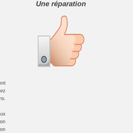
Une réparation
ent
sez
ns.
aux
ion
ion