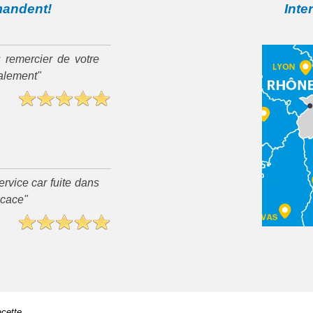
mandent!
Inte
 remercier de votre
ialement"
rvice car fuite dans
ficace"
cette