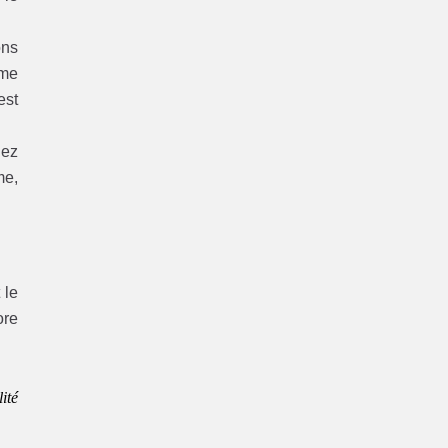
ons
ème
est
hez
me,
 le
re
ité