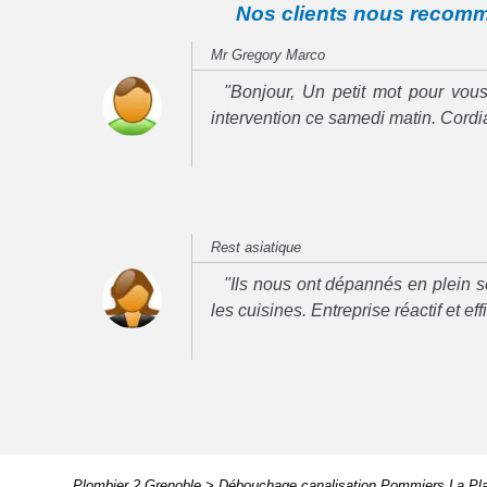
Nos clients nous recom
Mr Gregory Marco
"Bonjour, Un petit mot pour vous
intervention ce samedi matin. Cord
Rest asiatique
"Ils nous ont dépannés en plein se
les cuisines. Entreprise réactif et ef
Plombier 2 Grenoble
>
Débouchage canalisation Pommiers La Pla