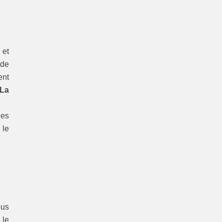
 et
 de
ent
 La
les
 le
ous
 le