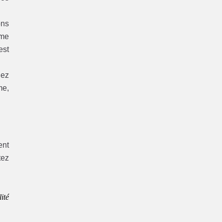
ons
ème
est
hez
me,
ent
tez
ité