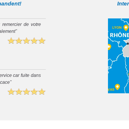
mandent!
Inte
 remercier de votre
ialement"
rvice car fuite dans
ficace"