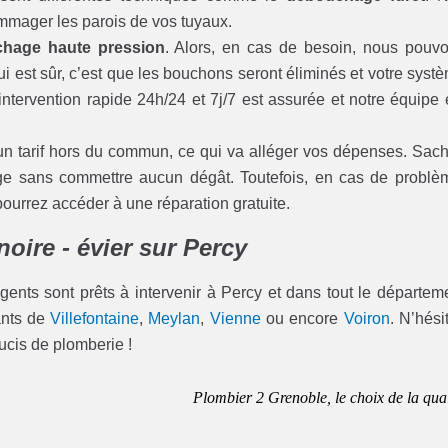
dommager les parois de vos tuyaux.
hage haute pression
. Alors, en cas de besoin, nous pouv
ui est sûr, c’est que les bouchons seront éliminés et votre syst
ntervention rapide 24h/24 et 7j/7 est assurée et notre équipe 
un tarif hors du commun, ce qui va alléger vos dépenses. Sac
age sans commettre aucun dégât. Toutefois, en cas de problè
rrez accéder à une réparation gratuite.
oire - évier sur Percy
gents sont prêts à intervenir à Percy et dans tout le départem
tants de
Villefontaine
,
Meylan
,
Vienne
ou encore
Voiron
. N’hési
ucis de plomberie !
Plombier 2 Grenoble, le choix de la qual