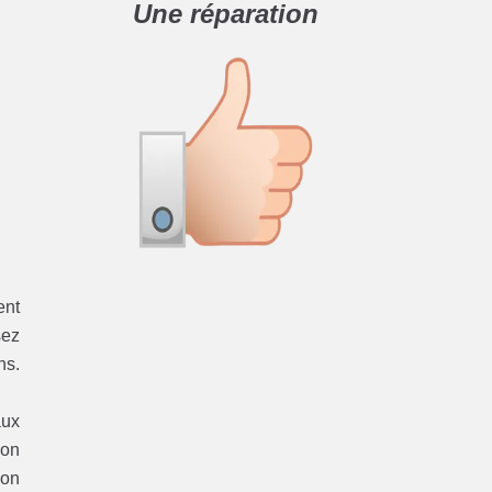
Une réparation
ent
sez
ns.
aux
ion
ion