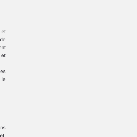
 et
 de
ent
 et
les
 le
ons
et
.