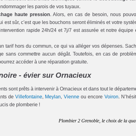
s endommager les parois de vos tuyaux.
hage haute pression
. Alors, en cas de besoin, nous pouv
ui est sûr, c’est que les bouchons seront éliminés et votre syst
ntervention rapide 24h/24 et 7j/7 est assurée et notre équipe 
un tarif hors du commun, ce qui va alléger vos dépenses. Sac
age sans commettre aucun dégât. Toutefois, en cas de problè
rrez accéder à une réparation gratuite.
noire - évier sur Ornacieux
ents sont prêts à intervenir à Ornacieux et dans tout le départem
tants de
Villefontaine
,
Meylan
,
Vienne
ou encore
Voiron
. N’hési
ucis de plomberie !
Plombier 2 Grenoble, le choix de la qual