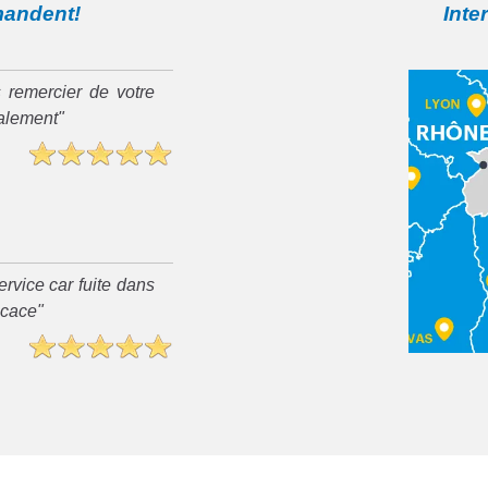
mandent!
Inte
 remercier de votre
ialement"
rvice car fuite dans
ficace"