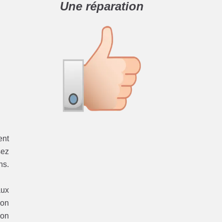
Une réparation
ent
sez
ns.
aux
ion
ion