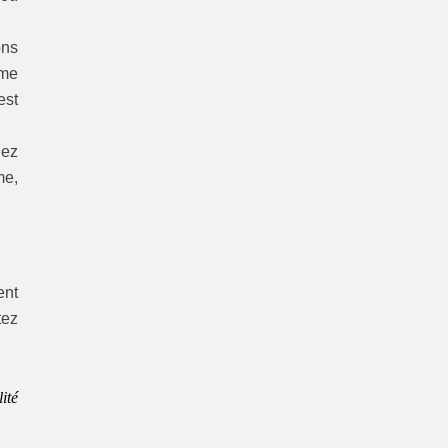
ons
ème
est
hez
me,
ent
tez
ité