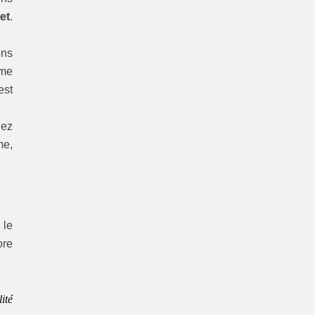
et
.
ons
ème
est
hez
me,
 le
re
ité