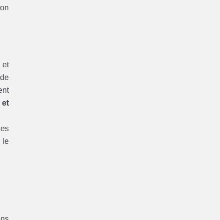
ion
 et
 de
ent
 et
les
 le
ons