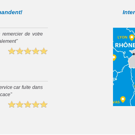
mandent!
Inte
 remercier de votre
ialement"
rvice car fuite dans
ficace"