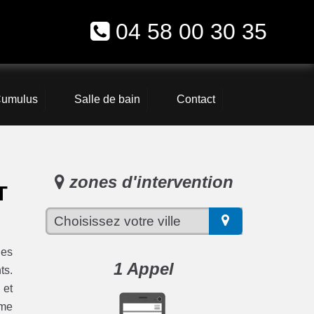
04 58 00 30 35
umulus
Salle de bain
Contact
zones d'intervention
T
les
1 Appel
ts.
 et
ème