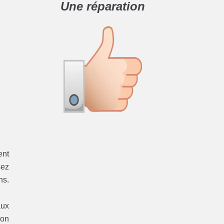
Une réparation
ent
sez
ns.
aux
ion