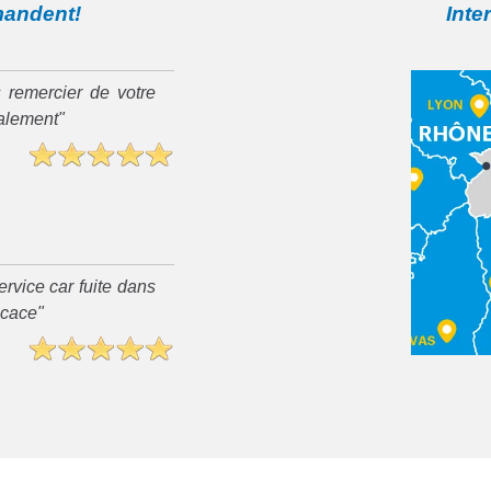
mandent!
Inte
 remercier de votre
ialement"
rvice car fuite dans
ficace"