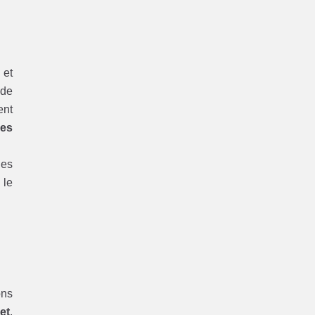
 et
 de
ent
res
les
 le
ons
et
.