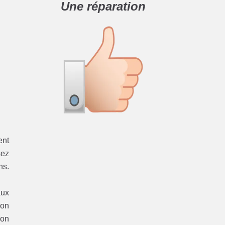
Une réparation
ent
sez
ns.
aux
ion
ion