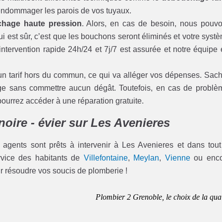
s endommager les parois de vos tuyaux.
hage haute pression
. Alors, en cas de besoin, nous pouv
ui est sûr, c’est que les bouchons seront éliminés et votre syst
ntervention rapide 24h/24 et 7j/7 est assurée et notre équipe 
un tarif hors du commun, ce qui va alléger vos dépenses. Sac
age sans commettre aucun dégât. Toutefois, en cas de problè
rrez accéder à une réparation gratuite.
oire - évier sur Les Avenieres
 agents sont prêts à intervenir à Les Avenieres et dans tout
ervice des habitants de
Villefontaine
,
Meylan
,
Vienne
ou enco
ur résoudre vos soucis de plomberie !
Plombier 2 Grenoble, le choix de la qual