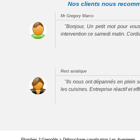
Nos clients nous recom
Mr Gregory Marco
"Bonjour, Un petit mot pour vous
intervention ce samedi matin. Cord
Rest asiatique
"Ils nous ont dépannés en plein se
les cuisines. Entreprise réactif et ef
Plombier 2 Grenoble
>
Débouchage canalisation Les Avenieres