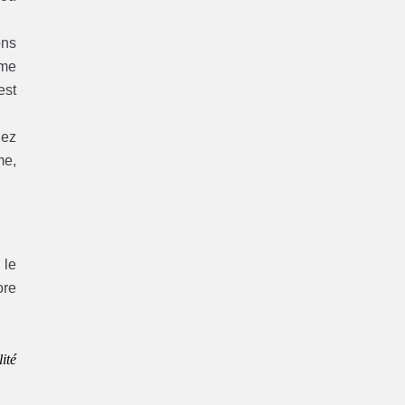
ons
ème
est
hez
me,
 le
re
ité