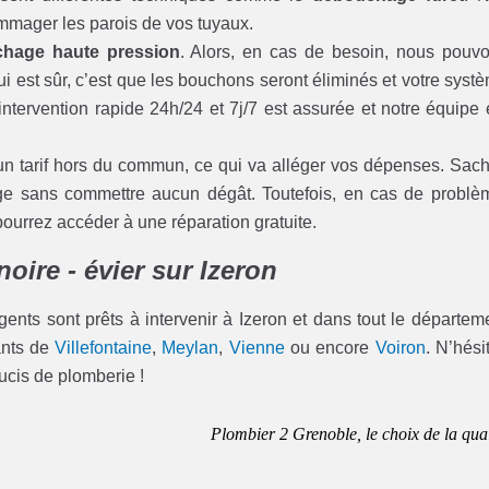
dommager les parois de vos tuyaux.
hage haute pression
. Alors, en cas de besoin, nous pouv
ui est sûr, c’est que les bouchons seront éliminés et votre syst
ntervention rapide 24h/24 et 7j/7 est assurée et notre équipe 
un tarif hors du commun, ce qui va alléger vos dépenses. Sac
age sans commettre aucun dégât. Toutefois, en cas de problè
rrez accéder à une réparation gratuite.
oire - évier sur Izeron
gents sont prêts à intervenir à Izeron et dans tout le départem
tants de
Villefontaine
,
Meylan
,
Vienne
ou encore
Voiron
. N’hési
ucis de plomberie !
Plombier 2 Grenoble, le choix de la qual