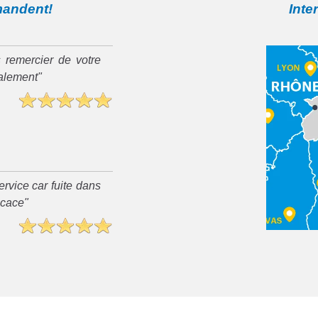
mandent!
Inte
 remercier de votre
ialement"
rvice car fuite dans
ficace"