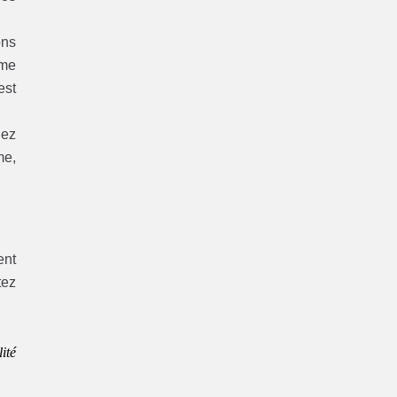
ons
ème
est
hez
me,
ent
tez
ité