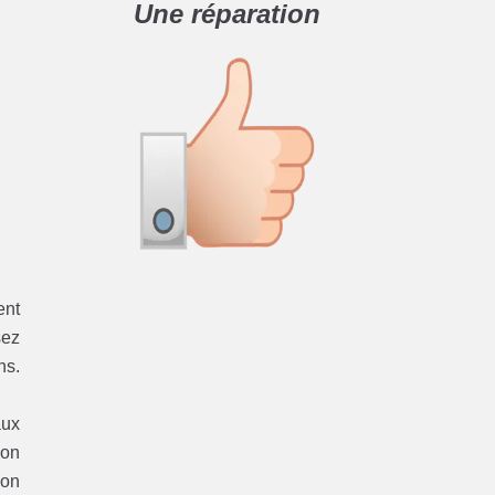
Une réparation
ent
sez
ns.
aux
ion
ion