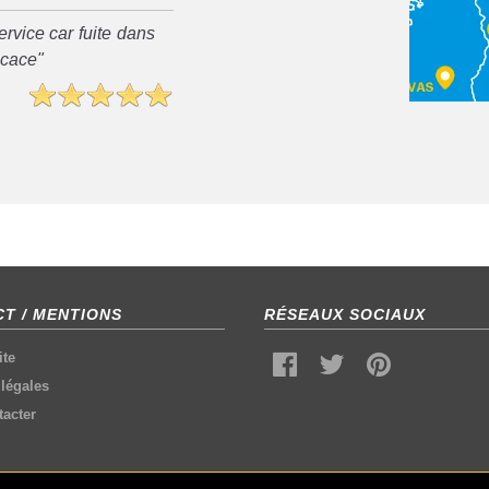
rvice car fuite dans
ficace"
T / MENTIONS
RÉSEAUX SOCIAUX
ite
légales
acter