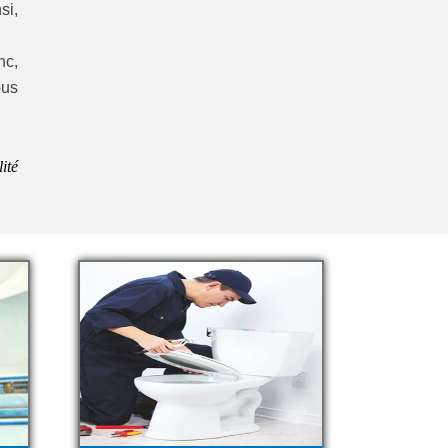
si,
nc,
ous
ité