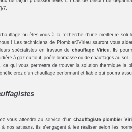
travaux de façon professionnelle. En cas de besoin de dépann
j/7.
hauffage ou êtes-vous à la recherche d’une meilleure solut
nous ! Les techniciens de Plombier2Virieu sauront vous aide
illeurs spécialistes en travaux de
chauffage Virieu
. Ils pourr
haudière à gaz ou fioul, poêle biomasse ou de chauffages au sol.
s, ce qui vous permettra de trouver la solution thermique la p
énéficierez d’un chauffage performant et fiable qui pourra assu
uffagistes
ez vous attendre au service d’un
chauffagiste-plombier Vir
 à nos artisans, ils s’engagent à les réaliser selon les norm