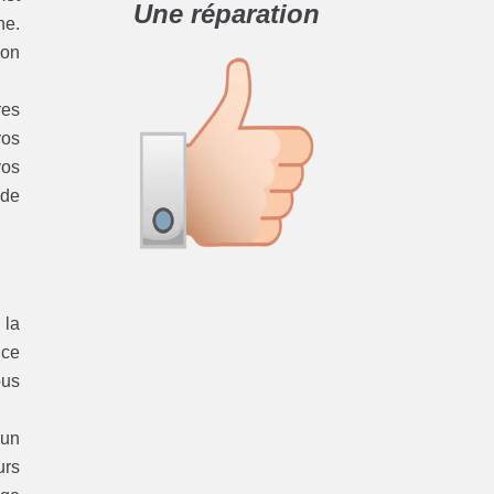
Une réparation
ne.
ion
res
vos
vos
 de
 la
nce
us
 un
urs